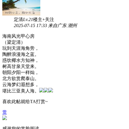
定清
Lv.21
楼主
+关注
2025-07-15 17:33 来自广东 潮州
海南风光甲心房
（梁定清）
玩到天涯海角旁，
陶醉浪漫海之蓝。
惑饮椰水方知神，
树高甘泉天堂来。
朝阳夕阳一样灿，
北方欲赏爬泰山。
云海梦幻遐想多，
堪比三亚美人海。
喜欢此帖就给TA打赏~
赏
感谢您的赏脸阅读