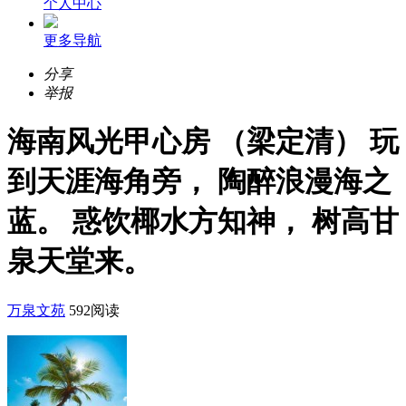
个人中心
更多导航
分享
举报
海南风光甲心房 （梁定清） 玩
到天涯海角旁， 陶醉浪漫海之
蓝。 惑饮椰水方知神， 树高甘
泉天堂来。
万泉文苑
592阅读