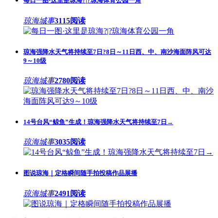
每日一图·这里是琼海?|?琼海体育公园一角
琼海城事
3115阅读
琼海强降水天气将持续至7日?8日～11日西、中、南沙海面阵风可达
9～10级
琼海城事
2780阅读
14号台风“鲸鱼”生成！琼海强降水天气将持续至7日→
琼海城事
3035阅读
图说琼海｜定格瞬间随手拍投稿作品展播
琼海城事
2491阅读