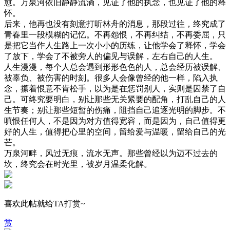
愈。万泉河依旧静静流淌，见证了他的执念，也见证了他的释
怀。
后来，他再也没有刻意打听林舟的消息，那段过往，终究成了
青春里一段模糊的记忆。不再怨恨，不再纠结，不再委屈，只
是把它当作人生路上一次小小的历练，让他学会了释怀，学会
了放下，学会了不被旁人的偏见与误解，左右自己的人生。
人生漫漫，每个人总会遇到形形色色的人，总会经历被误解、
被辜负、被伤害的时刻。很多人会像曾经的他一样，陷入执
念，攥着恨意不肯松手，以为是在惩罚别人，实则是囚禁了自
己。可终究要明白，别让那些无关紧要的配角，打乱自己的人
生节奏；别让那些短暂的伤痛，阻挡自己追逐光明的脚步。不
嗔恨任何人，不是因为对方值得宽容，而是因为，自己值得更
好的人生，值得把心里的空间，留给爱与温暖，留给自己的光
芒。
万泉河畔，风过无痕，流水无声。那些曾经以为迈不过去的
坎，终究会在时光里，被岁月温柔化解。
喜欢此帖就给TA打赏~
赏