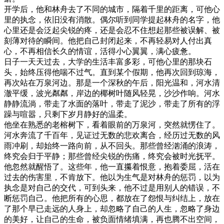
开学后，他和林舟去了不同的城市，隔着千里的距离，可他心
里的执念，依旧没有消散。偶尔听到同学提起林舟的名字，他
心里还是会泛起尖锐的疼，还是会忍不住想起那些被误解、被
刻薄对待的瞬间。他把自己封闭起来，不再轻易对人付出真
心，不再相信长久的情谊，活得小心翼翼，满心疲惫。
日子一天天过去，大学的生活丰富多彩，可他心里的那块石
头，始终压得他喘不过气。直到某个假期，他再次回到琼海，
再次站在万泉河边。那是一个深秋的午后，阳光温和，河水清
澈平缓，波光粼粼，岸边的椰树叶随风轻晃，沙沙作响。河水
静静流淌，带走了水面的落叶，带走了泥沙，带走了所有的浮
躁与喧嚣，只剩下岁月静好的温柔。
他坐在熟悉的老榕树下，看着眼前的万泉河，突然就愣住了。
河水奔流了千百年，见证过无数的悲欢离合，经历过无数的风
雨冲刷，却始终一路向前，从不回头。那些曾经汹涌的浪涛，
终究会归于平静；那些曾经尖锐的伤痛，终究会被时光抚平。
他忽然就醒悟了。这些年，他一直攥着恨意，抱着委屈，活在
过去的伤害里，不肯放下。他以为生气是对林舟的惩罚，以为
执念是对自己的交代，可到头来，他不过是用别人的错误，不
断惩罚自己。他把所有的心思，都放在了怨恨与纠结上，放在
了那个早已走远的人身上，却忽略了自己的人生，忽略了身边
的美好，让自己的生命，被负面情绪填满，再也腾不出空间，