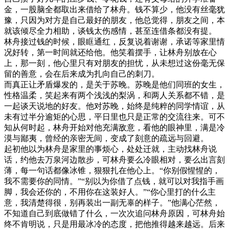
金，一股脑全都取出来借给了林舟。钱不算少，他没有丝毫犹
豫，只因为对方是自己最好的朋友，他总觉得，朋友之间，本
就该倾尽全力相助，谈钱太伤感情，甚至连借条都没有提。
林舟接过钱的时候，眼眶通红，反复说着谢谢，承诺等家里情
况好转，第一时间就还给他。他笑着摆手，让林舟别放在心
上，那一刻，他心里只有对朋友的担忧，从未想过这份毫无保
留的善意，会在后来成为扎向自己的刺刀。
而真正让矛盾爆发的，是关于苏晚。苏晚是他们同班的女生，
性格温柔，笑起来有两个浅浅的梨涡，和两人关系都不错，是
一起谈天说地的好友。他对苏晚，始终是纯粹的同学情谊，从
未有过半分逾矩的心思，平日里也只是正常的交流往来。可不
知从何时起，林舟开始对他充满敌意，看他的眼神里，满是冷
漠与鄙夷，曾经的亲密无间，变成了刻意的疏远与回避。
起初他以为林舟是家里的事烦心，处处迁就，主动找林舟说
话，约他去万泉河边散步，可林舟要么冷眼相对，要么出言刻
薄，每一句话都像冰锥，狠狠扎在他心上。“你别假惺惺的，
我不需要你的同情。”“别以为你借了点钱，就可以对我指手画
脚，我会还你的，不用你在这装好人。”“你心里打的什么主
意，我清楚得很，别再装出一副无辜的样子。”他满心茫然，
不知道自己到底做错了什么，一次次追问林舟原因，可林舟始
终不肯明说，只是用最冰冷的态度，把他推得越来越远。后来