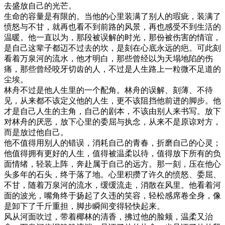
去盛放自己的光芒。
生命的容量是有限的。当他的心里装满了别人的瑕疵，装满了
愤怒与不甘，就再也看不到前路的风景，再也感受不到生活的
温暖。他一直以为，那段被误解的时光，那份被伤害的情谊，
是自己这辈子都迈不过去的坎，是刻在心底永远的疤。可此刻
看着万泉河的流水，他才明白，那些曾经以为天塌地陷的伤
痛，那些曾经咬牙切齿的人，不过是人生路上一粒微不足道的
尘埃。
林舟不过是他人生里的一个配角。林舟的误解、刻薄、不待
见，从来都不该定义他的人生，更不该阻挡他前进的脚步。他
才是自己人生的主角，自己的剧本，不该由别人来书写。放下
对林舟的厌恶，放下心里的委屈与执念，从来不是原谅对方，
而是放过他自己。
他不值得用别人的错误，消耗自己的青春，折磨自己的心灵；
他值得拥有更好的人生，值得被温柔以待，值得放下所有的负
面情绪，轻装上阵，奔赴属于自己的远方。那一刻，压在他心
头多年的石头，终于落了地。心里积攒了许久的愤怒、委屈、
不甘，随着万泉河的流水，缓缓流走，消散在风里。他看着河
面的波光，嘴角终于扬起了久违的笑容，轻松感席卷全身，像
是卸下了千斤重担，脚步瞬间变得轻快起来。
风从河面吹过，带着椰林的清香，拂过他的脸颊，温柔又治