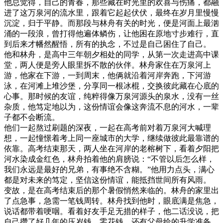
他总觉得，自己的青春，那些藏在时光里的欢喜与伤痛，都融
进了这万泉河的流水里，跟着它起起伏伏，最终在岁月里慢慢
沉淀，归于平静。而那段与林舟有关的时光，便是河面上最汹
涌的一段浪，曾打得他遍体鳞伤，让他困在原地寸步难行，直
到后来才幡然醒悟，所有的执念，不过是自己困住了自己。
他和林舟，是高中三年朝夕相处的同学，从第一次走进高中课
堂，两人便是旁人眼里拆不散的伙伴。林舟家住在万泉河上
游，他家在下游，一到周末，他俩就沿着河岸奔跑，下河游
泳，在河滩上堆沙堡，分享同一根冰棍，交换彼此藏在心底的
心事。那时候的友谊，纯粹得像万泉河源头的泉水，没有一丝
杂质，他笃定地以为，这份情谊会像这奔流不息的河水，一辈
子都不会断流。
他们一起熬过刷题的深夜，一起在高考前对着万泉河大喊理
想，一起憧憬着考上同一座城市的大学，继续做彼此最靠谱的
依靠。高考结束那天，两人坐在河岸的老榕树下，看着夕阳把
河水染成金红色，林舟拍着他的肩膀说：“不管以后怎么样，
我们永远是最好的兄弟，有事绝不含糊。”他用力点头，满心
都是对未来的笃定，坚信这份情谊，能抵挡世间所有风雨。
变故，是在高考结束后的那个暑假悄然来临的。林舟的家里出
了点急事，急需一笔钱周转。林舟找到他时，眼底满是焦急，
说话都带着哽咽。看着好友手足无措的样子，他二话没说，把
自己攒了好几年的压岁钱、零花钱，还有父母给的升学准备