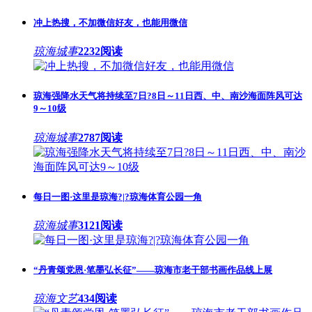
冲上热搜，不加微信好友，也能用微信
琼海城事
2232阅读
琼海强降水天气将持续至7日?8日～11日西、中、南沙海面阵风可达
9～10级
琼海城事
2787阅读
每日一图·这里是琼海?|?琼海体育公园一角
琼海城事
3121阅读
“丹青颂党恩·笔墨弘长征”——琼海市老干部书画作品线上展
琼海文艺
434阅读