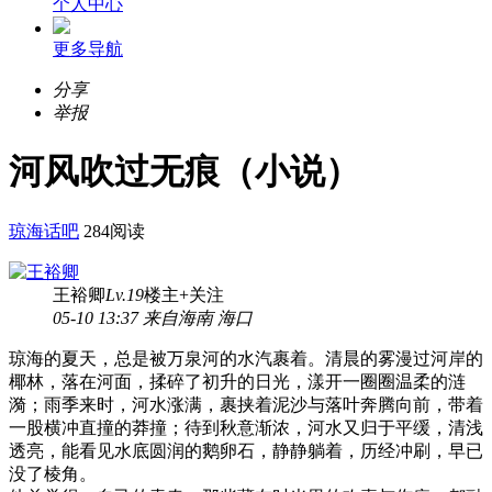
个人中心
更多导航
分享
举报
河风吹过无痕（小说）
琼海话吧
284阅读
王裕卿
Lv.19
楼主
+关注
05-10 13:37 来自海南 海口
琼海的夏天，总是被万泉河的水汽裹着。清晨的雾漫过河岸的
椰林，落在河面，揉碎了初升的日光，漾开一圈圈温柔的涟
漪；雨季来时，河水涨满，裹挟着泥沙与落叶奔腾向前，带着
一股横冲直撞的莽撞；待到秋意渐浓，河水又归于平缓，清浅
透亮，能看见水底圆润的鹅卵石，静静躺着，历经冲刷，早已
没了棱角。