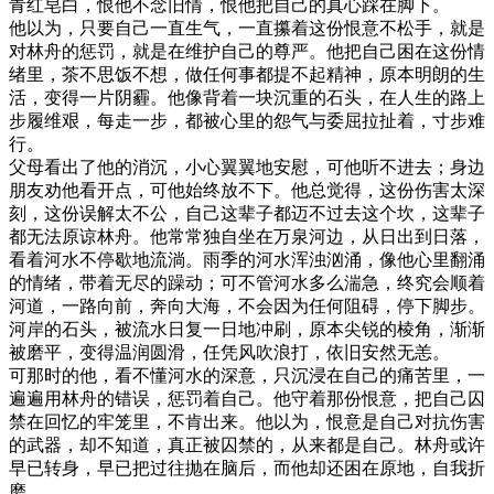
青红皂白，恨他不念旧情，恨他把自己的真心踩在脚下。
他以为，只要自己一直生气，一直攥着这份恨意不松手，就是
对林舟的惩罚，就是在维护自己的尊严。他把自己困在这份情
绪里，茶不思饭不想，做任何事都提不起精神，原本明朗的生
活，变得一片阴霾。他像背着一块沉重的石头，在人生的路上
步履维艰，每走一步，都被心里的怨气与委屈拉扯着，寸步难
行。
父母看出了他的消沉，小心翼翼地安慰，可他听不进去；身边
朋友劝他看开点，可他始终放不下。他总觉得，这份伤害太深
刻，这份误解太不公，自己这辈子都迈不过去这个坎，这辈子
都无法原谅林舟。他常常独自坐在万泉河边，从日出到日落，
看着河水不停歇地流淌。雨季的河水浑浊汹涌，像他心里翻涌
的情绪，带着无尽的躁动；可不管河水多么湍急，终究会顺着
河道，一路向前，奔向大海，不会因为任何阻碍，停下脚步。
河岸的石头，被流水日复一日地冲刷，原本尖锐的棱角，渐渐
被磨平，变得温润圆滑，任凭风吹浪打，依旧安然无恙。
可那时的他，看不懂河水的深意，只沉浸在自己的痛苦里，一
遍遍用林舟的错误，惩罚着自己。他守着那份恨意，把自己囚
禁在回忆的牢笼里，不肯出来。他以为，恨意是自己对抗伤害
的武器，却不知道，真正被囚禁的，从来都是自己。林舟或许
早已转身，早已把过往抛在脑后，而他却还困在原地，自我折
磨。