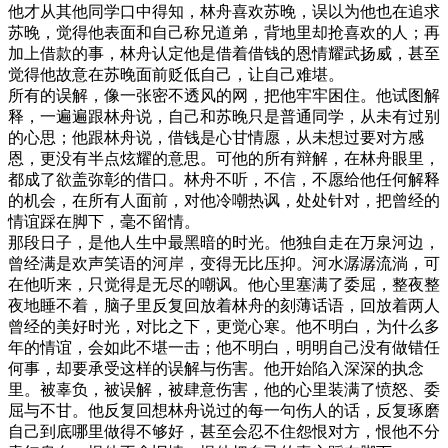
他才从其他同学口中得知，林舟喜欢苏晚，误以为他也在追求
苏晚，觉得他表面和自己称兄道弟，背地里却抢喜欢的人；再
加上借款的事，林舟认定他是借着借钱的恩情耀武扬威，甚至
觉得他故意在苏晚面前贬低自己，让自己难堪。
所有的误解，像一张密不透风的网，把他牢牢困住。他试图解
释，一遍遍跟林舟说，自己和苏晚只是普通同学，从未有过别
的心思；他跟林舟说，借钱是心甘情愿，从未想过要对方感
恩，更没有半点炫耀的意思。可他的所有辩解，在林舟眼里，
都成了欲盖弥彰的借口。林舟不听，不信，不愿给他任何解释
的机会，在所有人面前，对他冷嘲热讽，处处针对，把曾经的
情谊踩在脚下，毫不留情。
那段日子，是他人生中最黑暗的时光。他独自走在万泉河边，
曾经满是欢声笑语的河岸，变得无比压抑。河水潺潺流淌，可
在他听来，只觉得是无尽的嘲讽。他心里塞满了委屈，整夜整
夜地睡不着，脑子里反复回放着林舟的刻薄话语，回放着两人
曾经的美好时光，对比之下，更觉心寒。他不明白，为什么多
年的情谊，会如此不堪一击；他不明白，明明自己没有做错任
何事，却要承受这样的误解与伤害。他开始陷入深深的执念
里。被辜负，被误解，被肆意伤害，他的心里装满了愤怒、委
屈与不甘。他反复回想林舟说过的每一句伤人的话，反复琢磨
自己到底哪里做得不够好，甚至会忍不住怨恨对方，恨他不分