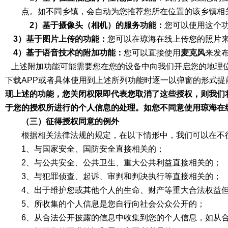
点。如不同乡镇，会自动为您推荐您所在位置的该乡镇相
2）基于摄像头（相机）的服务功能：
您可以使用这个
3）基于图片上传的功能：
您可以在琼海在线上传您的照片
4）基于语音技术的附加功能：
您可以直接使用
麦克风
来发
上述附加功能可能需要您在您的设备中向我们开启您的地理位
下载APP或者具体使用到上述所列功能时逐一以弹窗的形式
现上述的功能，您关闭权限即代表您取消了这些授权，则我们
于您的授权所进行的个人信息的处理。如您不同意使用琼海在线的
（三）征得授权同意的例外
根据相关法律法规的规定，在以下情形中，我们可以在不
1、与国家安全、国防安全直接相关的；
2、与公共安全、公共卫生、重大公共利益直接相关的；
3、与犯罪侦查、起诉、审判和判决执行等直接相关的；
4、出于维护您或其他个人的生命、财产等重大合法权益
5、所收集的个人信息是您自行向社会公众公开的；
6、从合法公开披露的信息中收集到您的个人信息，如从