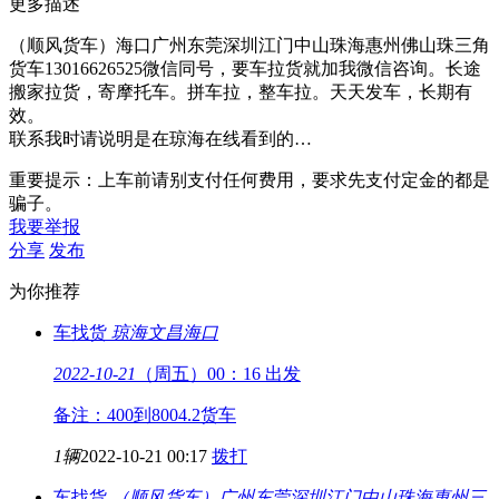
更多描述
（顺风货车）海口广州东莞深圳江门中山珠海惠州佛山珠三角
货车13016626525微信同号，要车拉货就加我微信咨询。长途
搬家拉货，寄摩托车。拼车拉，整车拉。天天发车，长期有
效。
联系我时请说明是在琼海在线看到的…
重要提示：上车前请别支付任何费用，要求先支付定金的都是
骗子。
我要举报
分享
发布
为你推荐
车找货
琼海文昌
海口
2022-10-21
（周五）00：16 出发
备注：400到8004.2货车
1辆
2022-10-21 00:17
拨打
车找货
（顺风货车）广州东莞深圳江门中山珠海惠州
三