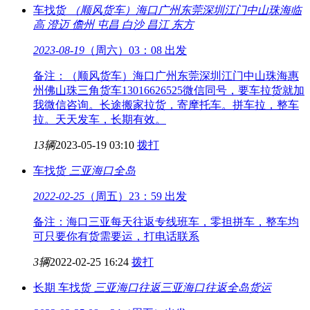
车找货
（顺风货车）海口广州东莞深圳江门中山珠海
临
高 澄迈 儋州 屯昌 白沙 昌江 东方
2023-08-19
（周六）03：08 出发
备注：（顺风货车）海口广州东莞深圳江门中山珠海惠
州佛山珠三角货车13016626525微信同号，要车拉货就加
我微信咨询。长途搬家拉货，寄摩托车。拼车拉，整车
拉。天天发车，长期有效。
13辆
2023-05-19 03:10
拨打
车找货
三亚
海口全岛
2022-02-25
（周五）23：59 出发
备注：海口三亚每天往返专线班车，零担拼车，整车均
可只要你有货需要运，打电话联系
3辆
2022-02-25 16:24
拨打
长期
车找货
三亚海口往返
三亚海口往返全岛货运