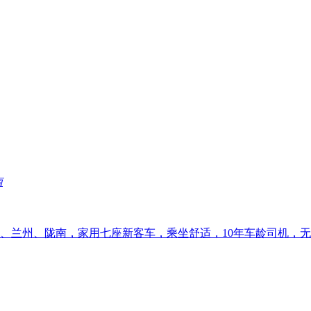
南
、兰州、陇南，家用七座新客车，乘坐舒适，10年车龄司机，