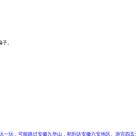
骗子。
虎山玩一玩，可能路过安徽九华山，初到达安徽六安地区。游完四