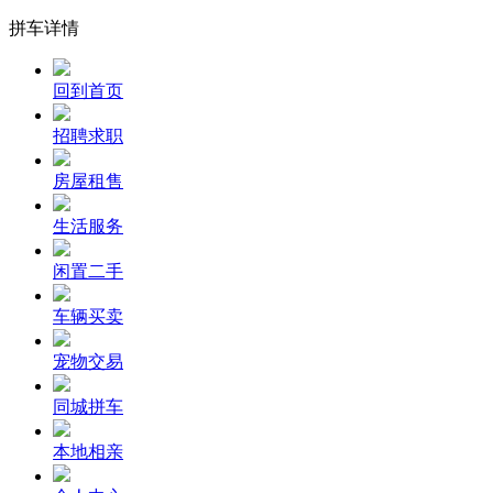
拼车详情
回到首页
招聘求职
房屋租售
生活服务
闲置二手
车辆买卖
宠物交易
同城拼车
本地相亲