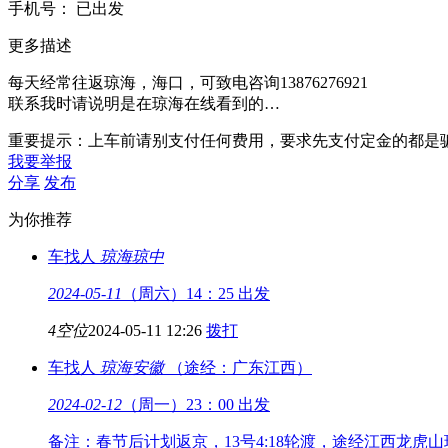
手
机
号：
已出发
更多描述
每天经常往返琼海，海口，可致电咨询13876276921
联系我时请说明是在琼海在线看到的…
重要提示：上车前请别支付任何费用，要求先支付定金的都是
我要举报
分享
发布
为你推荐
车找人
琼海
琼中
2024-05-11
（周六）14：25 出发
4空位
2024-05-11 12:26
拨打
车找人
琼海
安徽
（途经：广东江西）
2024-02-12
（周一）23：00 出发
备注：春节后计划返京，13号4:18轮渡，途经江西龙