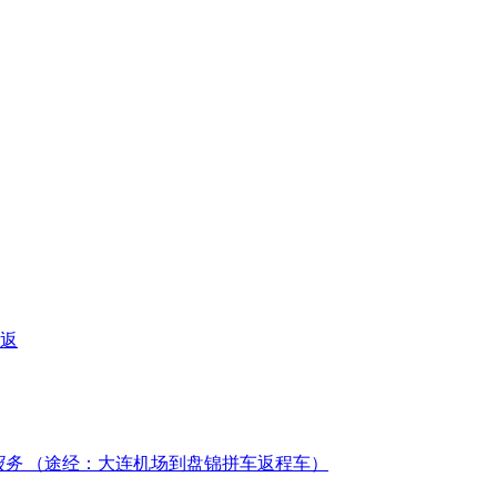
返
服务
（途经：大连机场到盘锦拼车返程车）