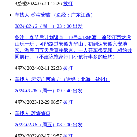
4空位
2024-05-11 12:26
拨打
车找人
琼海
安徽
（途经：广东江西）
2024-02-12
（周一）23：00 出发
备注：春节后计划返京，13号4:18轮渡，途经江西龙虎
山玩一玩，可能路过安徽九华山，初到达安徽六安地
区。游完四五天后直接返京。一人开车很无聊，相约共
同前行。（不建议拖家带口小孩行李多的应约）
4空位
2024-02-11 22:33
拨打
车找人
定安
广西南宁
（途经：北海，钦州）
2024-01-08
（周一）09：40 出发
4空位
2023-12-29 08:57
拨打
车找人
琼海
海口
2022-02-18
（周五）08：00 出发
4空位
2022-02-17 19:57
拨打