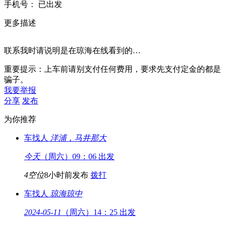
手
机
号：
已出发
更多描述
联系我时请说明是在琼海在线看到的…
重要提示：上车前请别支付任何费用，要求先支付定金的都是
骗子。
我要举报
分享
发布
为你推荐
车找人
洋浦，马井
那大
今天
（周六）09：06 出发
4空位
8小时前发布
拨打
车找人
琼海
琼中
2024-05-11
（周六）14：25 出发