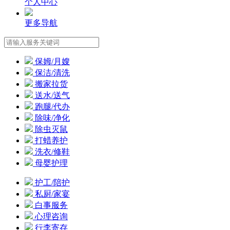
个人中心
更多导航
保姆/月嫂
保洁/清洗
搬家拉货
送水/送气
跑腿/代办
除味/净化
除虫灭鼠
打蜡养护
洗衣/修鞋
母婴护理
护工/陪护
私厨/家宴
白事服务
心理咨询
行李寄存