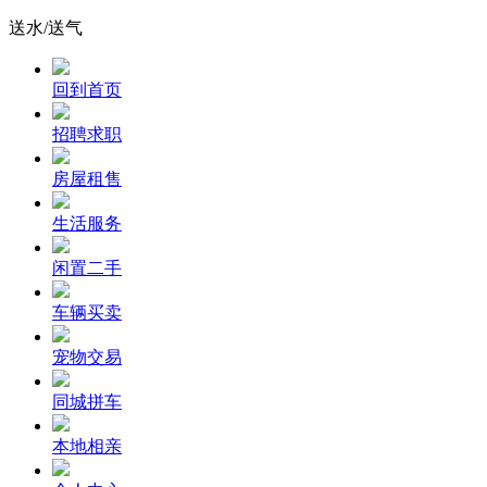
送水/送气
回到首页
招聘求职
房屋租售
生活服务
闲置二手
车辆买卖
宠物交易
同城拼车
本地相亲