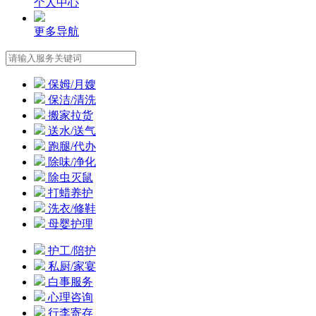
个人中心
更多导航
保姆/月嫂
保洁/清洗
搬家拉货
送水/送气
跑腿/代办
除味/净化
除虫灭鼠
打蜡养护
洗衣/修鞋
母婴护理
护工/陪护
私厨/家宴
白事服务
心理咨询
行李寄存