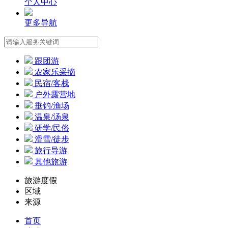
个人中心
更多导航
跟团游
农家乐采摘
民宿/客栈
户外露营地
垂钓/渔场
温泉/汤泉
研学/民俗
滑雪/徒步
旅行导游
其他旅游
旅游度假
区域
来源
首页