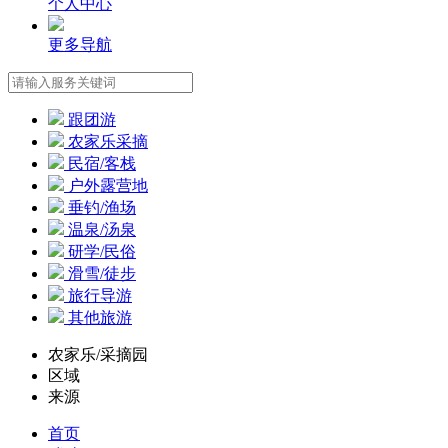
个人中心
更多导航
跟团游
农家乐采摘
民宿/客栈
户外露营地
垂钓/渔场
温泉/汤泉
研学/民俗
滑雪/徒步
旅行导游
其他旅游
农家乐/采摘园
区域
来源
首页