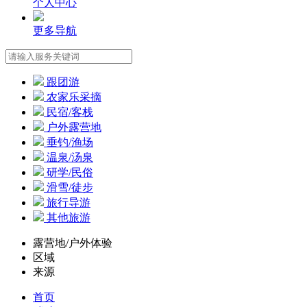
个人中心
更多导航
跟团游
农家乐采摘
民宿/客栈
户外露营地
垂钓/渔场
温泉/汤泉
研学/民俗
滑雪/徒步
旅行导游
其他旅游
露营地/户外体验
区域
来源
首页