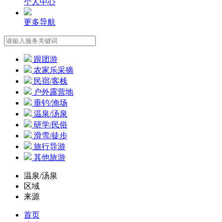
个人中心
更多导航
跟团游
农家乐采摘
民宿/客栈
户外露营地
垂钓/渔场
温泉/汤泉
研学/民俗
滑雪/徒步
旅行导游
其他旅游
温泉/汤泉
区域
来源
首页