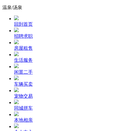
温泉/汤泉
回到首页
招聘求职
房屋租售
生活服务
闲置二手
车辆买卖
宠物交易
同城拼车
本地相亲