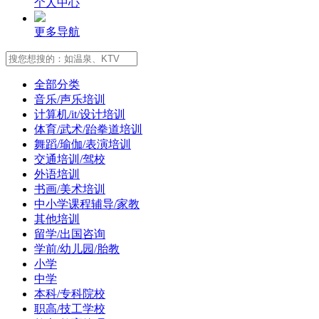
个人中心
更多导航
全部分类
音乐/声乐培训
计算机/it/设计培训
体育/武术/跆拳道培训
舞蹈/瑜伽/表演培训
交通培训/驾校
外语培训
书画/美术培训
中小学课程辅导/家教
其他培训
留学/出国咨询
学前/幼儿园/胎教
小学
中学
本科/专科院校
职高/技工学校