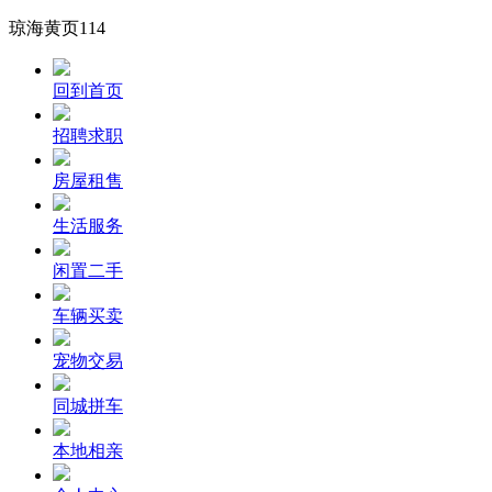
琼海黄页114
回到首页
招聘求职
房屋租售
生活服务
闲置二手
车辆买卖
宠物交易
同城拼车
本地相亲